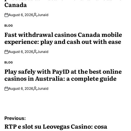
Canada
August 6, 2026
Junaid
Posted
by
BLOG
POSTED
IN
Fast withdrawal casinos Canada mobile
experience: play and cash out with ease
August 6, 2026
Junaid
Posted
by
BLOG
POSTED
IN
Play safely with PayID at the best online
casinos in Australia: a complete guide
August 6, 2026
Junaid
Posted
by
Post
Previous:
navigation
RTP e slot su Leovegas Casino: cosa