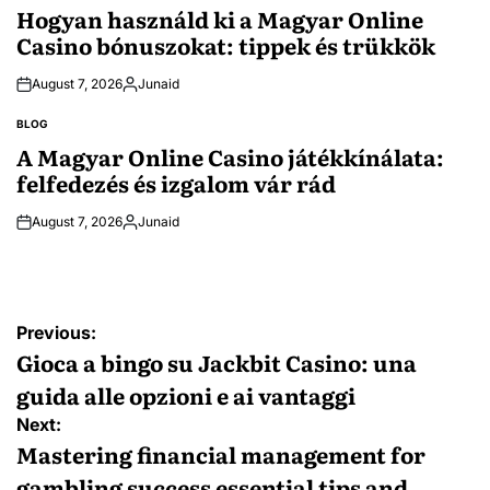
IN
Hogyan használd ki a Magyar Online
Casino bónuszokat: tippek és trükkök
August 7, 2026
Junaid
Posted
by
BLOG
POSTED
IN
A Magyar Online Casino játékkínálata:
felfedezés és izgalom vár rád
August 7, 2026
Junaid
Posted
by
Post
Previous:
navigation
Gioca a bingo su Jackbit Casino: una
guida alle opzioni e ai vantaggi
Next:
Mastering financial management for
gambling success essential tips and