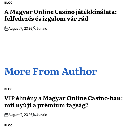
BLOG
POSTED
IN
A Magyar Online Casino játékkínálata:
felfedezés és izgalom vár rád
August 7, 2026
Junaid
Posted
by
More From Author
BLOG
POSTED
IN
VIP élmény a Magyar Online Casino-ban:
mit nyújt a prémium tagság?
August 7, 2026
Junaid
Posted
by
BLOG
POSTED