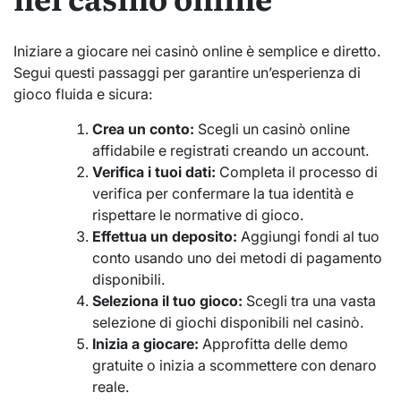
Iniziare a giocare nei casinò online è semplice e diretto.
Segui questi passaggi per garantire un’esperienza di
gioco fluida e sicura:
Crea un conto:
Scegli un casinò online
affidabile e registrati creando un account.
Verifica i tuoi dati:
Completa il processo di
verifica per confermare la tua identità e
rispettare le normative di gioco.
Effettua un deposito:
Aggiungi fondi al tuo
conto usando uno dei metodi di pagamento
disponibili.
Seleziona il tuo gioco:
Scegli tra una vasta
selezione di giochi disponibili nel casinò.
Inizia a giocare:
Approfitta delle demo
gratuite o inizia a scommettere con denaro
reale.