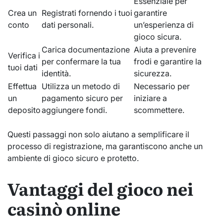
Essenziale per
Crea un
Registrati fornendo i tuoi
garantire
conto
dati personali.
un’esperienza di
gioco sicura.
Carica documentazione
Aiuta a prevenire
Verifica i
per confermare la tua
frodi e garantire la
tuoi dati
identità.
sicurezza.
Effettua
Utilizza un metodo di
Necessario per
un
pagamento sicuro per
iniziare a
deposito
aggiungere fondi.
scommettere.
Questi passaggi non solo aiutano a semplificare il
processo di registrazione, ma garantiscono anche un
ambiente di gioco sicuro e protetto.
Vantaggi del gioco nei
casinò online