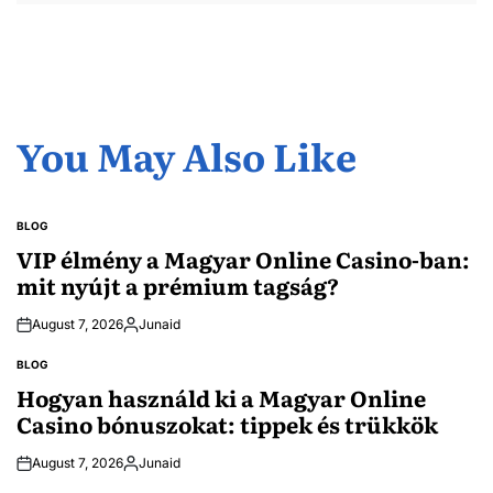
You May Also Like
BLOG
POSTED
IN
VIP élmény a Magyar Online Casino-ban:
mit nyújt a prémium tagság?
August 7, 2026
Junaid
Posted
by
BLOG
POSTED
IN
Hogyan használd ki a Magyar Online
Casino bónuszokat: tippek és trükkök
August 7, 2026
Junaid
Posted
by