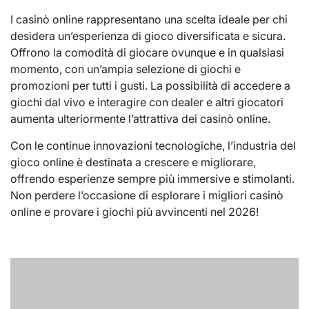
I casinò online rappresentano una scelta ideale per chi
desidera un’esperienza di gioco diversificata e sicura.
Offrono la comodità di giocare ovunque e in qualsiasi
momento, con un’ampia selezione di giochi e
promozioni per tutti i gusti. La possibilità di accedere a
giochi dal vivo e interagire con dealer e altri giocatori
aumenta ulteriormente l’attrattiva dei casinò online.
Con le continue innovazioni tecnologiche, l’industria del
gioco online è destinata a crescere e migliorare,
offrendo esperienze sempre più immersive e stimolanti.
Non perdere l’occasione di esplorare i migliori casinò
online e provare i giochi più avvincenti nel 2026!