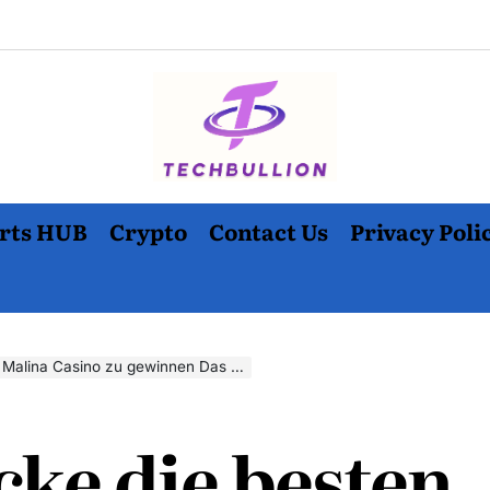
rts HUB
Crypto
Contact Us
Privacy Poli
Das Casino ist ein Ort, der sowohl Spannung als auch di
cke die besten