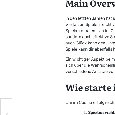
Main Over
In den letzten Jahren hat 
Vielfalt an Spielen reicht
Spielautomaten. Um im Casi
sondern auch effektive S
auch Glück kann den Unte
Spiele kann dir ebenfalls 
Ein wichtiger Aspekt beim
sich über die Wahrscheinl
verschiedene Ansätze vors
Wie starte 
Um im Casino erfolgreich 
e
Spielauswahl