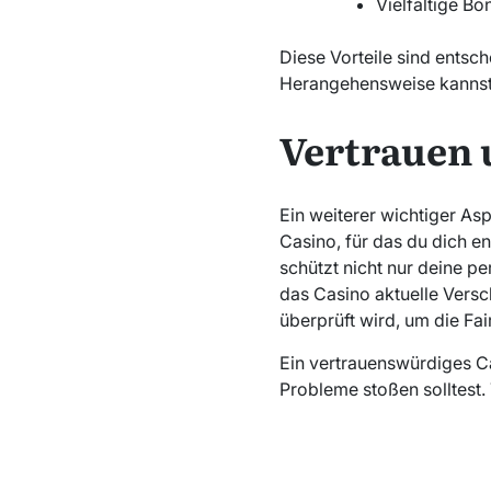
Vielfältige B
Diese Vorteile sind entsc
Herangehensweise kannst 
Vertrauen 
Ein weiterer wichtiger Asp
Casino, für das du dich 
schützt nicht nur deine p
das Casino aktuelle Vers
überprüft wird, um die Fai
Ein vertrauenswürdiges Ca
Probleme stoßen solltest. 