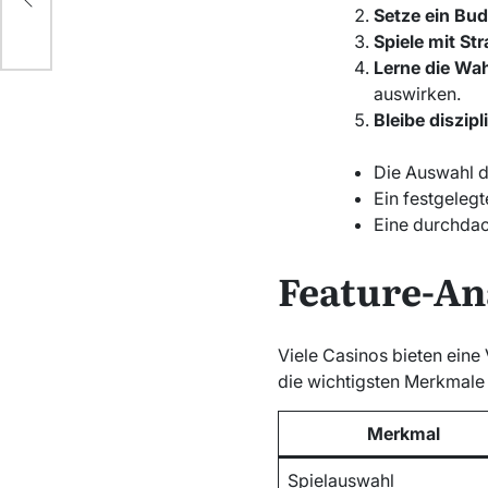
Setze ein Bud
Spiele mit Str
Lerne die Wah
auswirken.
Bleibe diszipli
Die Auswahl d
Ein festgeleg
Eine durchdach
Feature-An
Viele Casinos bieten eine 
die wichtigsten Merkmale 
Merkmal
Spielauswahl