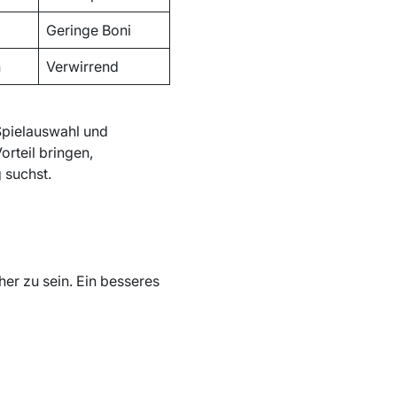
Geringe Boni
h
Verwirrend
 Spielauswahl und
rteil bringen,
 suchst.
her zu sein. Ein besseres
.