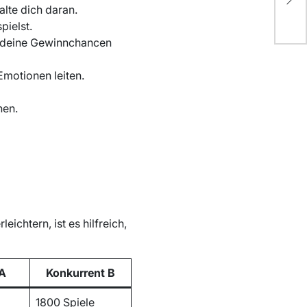
not
alte dich daran.
en
pielst.
f deine Gewinnchancen
Emotionen leiten.
hen.
ichtern, ist es hilfreich,
 A
Konkurrent B
1800 Spiele