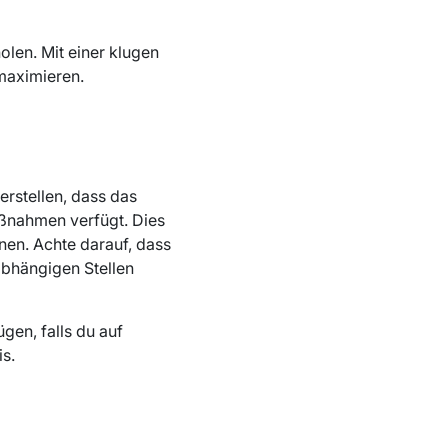
len. Mit einer klugen
maximieren.
herstellen, dass das
aßnahmen verfügt. Dies
nen. Achte darauf, dass
bhängigen Stellen
gen, falls du auf
is.