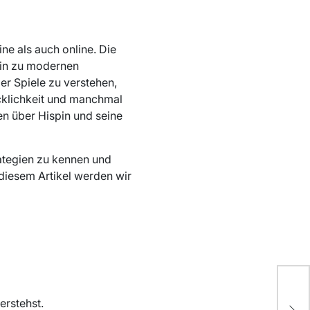
ine als auch online. Die
 hin zu modernen
der Spiele zu verstehen,
cklichkeit und manchmal
n über Hispin und seine
rategien zu kennen und
 diesem Artikel werden wir
Unl
win
erstehst.