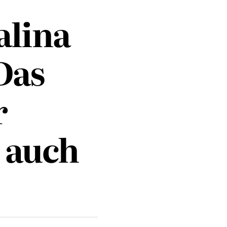
alina
Das
r
 auch