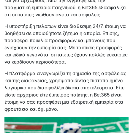
και για αρχάριους. Από την εγγραφή έως την
πραγματική εμπειρία παιχνιδιού, η Bet365 εξασφαλίζει
ότι οι παίκτες νιώθουν άνετα και ασφαλείς.
Η υποστήριξη πελατών είναι διαθέσιμη 24/7, έτοιμη να
βοηθήσει σε οποιοδήποτε ζήτημα ή απορία. Επίσης,
προσφέρει ποικιλία προσφορών και μπόνους που
ενισχύουν την εμπειρία σας. Με τακτικές προσφορές
και ειδικά γεγονότα, οι παίκτες έχουν πολλές ευκαιρίες
να κερδίσουν περισσότερα.
Η πλατφόρμα αναγνωρίζει τη σημασία της ασφάλειας
και της διαφάνειας, χρησιμοποιώντας πιστοποιημένο
λογισμικό που διασφαλίζει δίκαια αποτελέσματα. Είτε
είστε αρχάριος είτε έμπειρος παίκτης, η Bet365 είναι
έτοιμη να σας προσφέρει μια εξαιρετική εμπειρία στα
φρουτάκια και όχι μόνο.