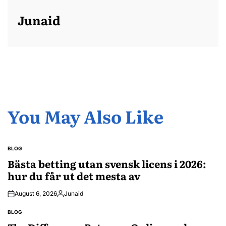
Junaid
You May Also Like
BLOG
POSTED
IN
Bästa betting utan svensk licens i 2026:
hur du får ut det mesta av
August 6, 2026
Junaid
Posted
by
BLOG
POSTED
IN