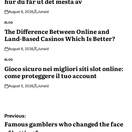
hur du får ut det mesta av
August 6, 2026
Junaid
Posted
by
BLOG
POSTED
IN
The Difference Between Online and
Land-Based Casinos Which Is Better?
August 6, 2026
Junaid
Posted
by
BLOG
POSTED
IN
Gioco sicuro nei migliori siti slot online:
come proteggere il tuo account
August 5, 2026
Junaid
Posted
by
Post
Previous:
navigation
Famous gamblers who changed the face