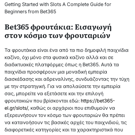
Getting Started with Slots A Complete Guide for
Beginners from Bet365
Bet365 φρουτάκια: Εισαγωγή
στον κόσμο των φρουταριών
Τα φρουτάκια είναι ένα από τα πιο δημοφιλή παιχνίδια
καζίνο, όχι μόνο στα φυσικά καζίνο αλλά και σε
διαδικτυακές πλατφόρμες όπως η Bet365. Αυτά τα
παιχνίδια προσφέρουν μια μοναδική εμπειρία
διασκέδασης και αδρεναλίνης, συνδυάζοντας την τύχη
με την στρατηγική. Για να απολαύσετε την εμπειρία
σας, μπορείτε να εξετάσετε και την επιλογή
φρουτακιών που βρίσκονται εδώ:
https://bet365-
el.gr/slots/
, καθώς οι αρχάριοι που επιθυμούν να
εξερευνήσουν τον κόσμο των φρουταριών θα πρέπει
να κατανοήσουν τις βασικές αρχές του παιχνιδιού, τις
διαφορετικές κατηγορίες και τα χαρακτηριστικά που