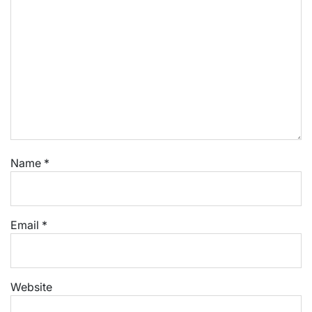
Name
*
Email
*
Website