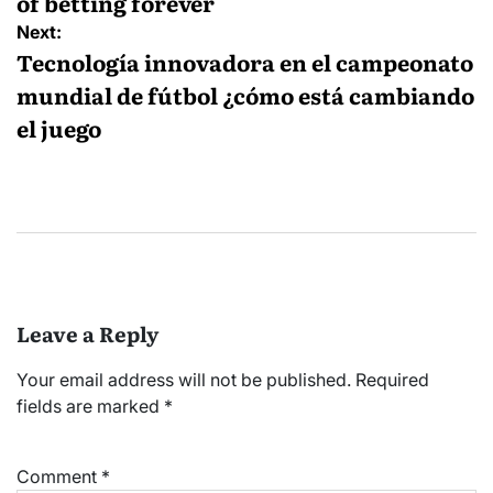
of betting forever
Next:
Tecnología innovadora en el campeonato
mundial de fútbol ¿cómo está cambiando
el juego
Leave a Reply
Your email address will not be published.
Required
fields are marked
*
Comment
*