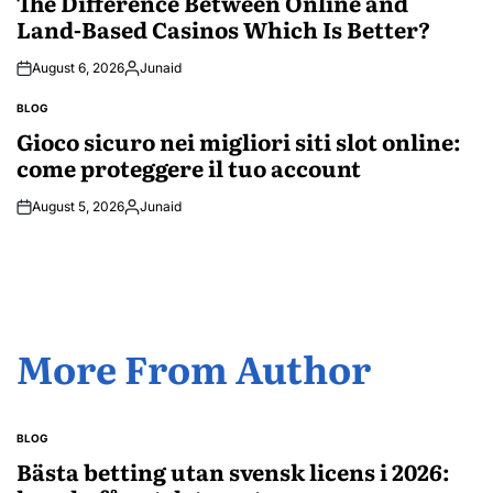
The Difference Between Online and
Land-Based Casinos Which Is Better?
August 6, 2026
Junaid
Posted
by
BLOG
POSTED
IN
Gioco sicuro nei migliori siti slot online:
come proteggere il tuo account
August 5, 2026
Junaid
Posted
by
More From Author
BLOG
POSTED
IN
Bästa betting utan svensk licens i 2026: