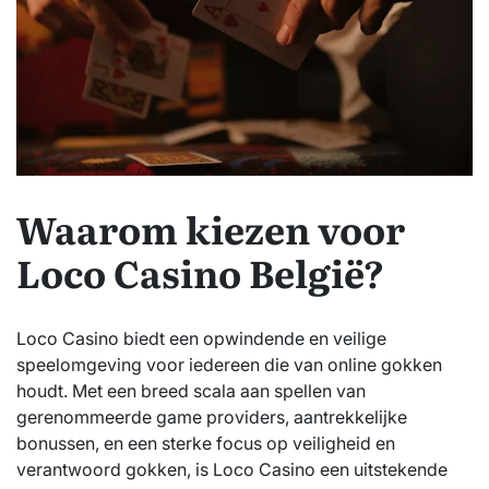
Waarom kiezen voor
Loco Casino België?
Loco Casino biedt een opwindende en veilige
speelomgeving voor iedereen die van online gokken
houdt. Met een breed scala aan spellen van
gerenommeerde game providers, aantrekkelijke
bonussen, en een sterke focus op veiligheid en
verantwoord gokken, is Loco Casino een uitstekende