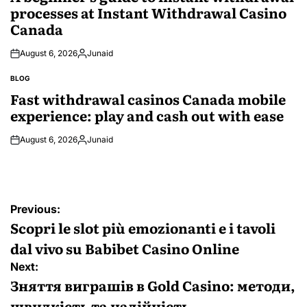
processes at Instant Withdrawal Casino
Canada
August 6, 2026
Junaid
Posted
by
BLOG
POSTED
IN
Fast withdrawal casinos Canada mobile
experience: play and cash out with ease
August 6, 2026
Junaid
Posted
by
Post
Previous:
navigation
Scopri le slot più emozionanti e i tavoli
dal vivo su Babibet Casino Online
Next:
Зняття виграшів в Gold Casino: методи,
швидкість та надійність