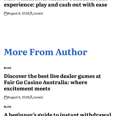
experience: play and cash out with ease
August 6, 2026
Junaid
Posted
by
More From Author
BLOG
POSTED
IN
Discover the best live dealer games at
Fair Go Casino Australia: where
excitement meets
August 6, 2026
Junaid
Posted
by
BLOG
POSTED
IN
A beginner’s guide to instant withdrawal