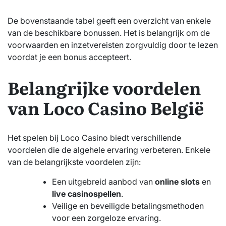
De bovenstaande tabel geeft een overzicht van enkele
van de beschikbare bonussen. Het is belangrijk om de
voorwaarden en inzetvereisten zorgvuldig door te lezen
voordat je een bonus accepteert.
Belangrijke voordelen
van Loco Casino België
Het spelen bij Loco Casino biedt verschillende
voordelen die de algehele ervaring verbeteren. Enkele
van de belangrijkste voordelen zijn:
Een uitgebreid aanbod van
online slots
en
live casinospellen
.
Veilige en beveiligde betalingsmethoden
voor een zorgeloze ervaring.