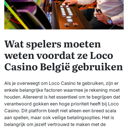
Wat spelers moeten
weten voordat ze Loco
Casino België gebruiken
Als je overweegt om Loco Casino te gebruiken, zijn er
enkele belangrijke factoren waarmee je rekening moet
houden. Allereerst is het essentieel om te begrijpen dat
verantwoord gokken een hoge prioriteit heeft bij Loco
Casino. Dit platform biedt niet alleen een breed scala
aan spellen, maar ook veilige betalingsopties. Het is
belangrijk om jezelf vertrouwd te maken met de