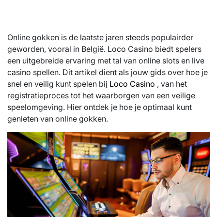
Online gokken is de laatste jaren steeds populairder
geworden, vooral in België. Loco Casino biedt spelers
een uitgebreide ervaring met tal van online slots en live
casino spellen. Dit artikel dient als jouw gids over hoe je
snel en veilig kunt spelen bij
Loco Casino
, van het
registratieproces tot het waarborgen van een veilige
speelomgeving. Hier ontdek je hoe je optimaal kunt
genieten van online gokken.