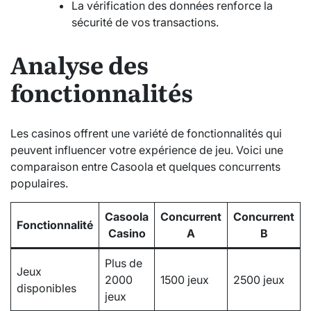
La vérification des données renforce la
sécurité de vos transactions.
Analyse des
fonctionnalités
Les casinos offrent une variété de fonctionnalités qui
peuvent influencer votre expérience de jeu. Voici une
comparaison entre Casoola et quelques concurrents
populaires.
Casoola
Concurrent
Concurrent
Fonctionnalité
Casino
A
B
Plus de
Jeux
2000
1500 jeux
2500 jeux
disponibles
jeux