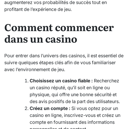
augmenterez vos probabilités de succès tout en
profitant de l’expérience de jeu.
Comment commencer
dans un casino
Pour entrer dans l’univers des casinos, il est essentiel de
suivre quelques étapes clés afin de vous familiariser
avec l’environnement de jeu.
Choisissez un casino fiable :
Recherchez
un casino réputé, qu’il soit en ligne ou
physique, qui offre une bonne sécurité et
des avis positifs de la part des utilisateurs.
Créez un compte :
Si vous optez pour un
casino en ligne, inscrivez-vous et créez un
compte en fournissant des informations
personnelles et de contact.