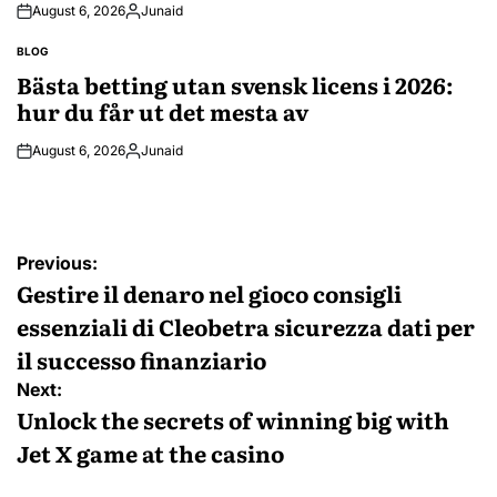
August 6, 2026
Junaid
Posted
by
BLOG
POSTED
IN
Bästa betting utan svensk licens i 2026:
hur du får ut det mesta av
August 6, 2026
Junaid
Posted
by
Post
Previous:
navigation
Gestire il denaro nel gioco consigli
essenziali di Cleobetra sicurezza dati per
il successo finanziario
Next:
Unlock the secrets of winning big with
Jet X game at the casino