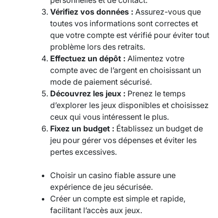
Vérifiez vos données :
Assurez-vous que
toutes vos informations sont correctes et
que votre compte est vérifié pour éviter tout
problème lors des retraits.
Effectuez un dépôt :
Alimentez votre
compte avec de l’argent en choisissant un
mode de paiement sécurisé.
Découvrez les jeux :
Prenez le temps
d’explorer les jeux disponibles et choisissez
ceux qui vous intéressent le plus.
Fixez un budget :
Établissez un budget de
jeu pour gérer vos dépenses et éviter les
pertes excessives.
Choisir un casino fiable assure une
expérience de jeu sécurisée.
Créer un compte est simple et rapide,
facilitant l’accès aux jeux.