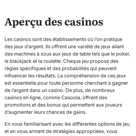
Aperçu des casinos
Les casinos sont des établissements où l’on pratique
des jeux d’argent. Ils offrent une variété de jeux allant
des machines à sous aux jeux de table tels que le poker,
le blackjack et la roulette. Chaque jeu propose des
règles spécifiques et des probabilités qui peuvent
influencer les résultats. La compréhension de ces jeux
est essentielle pour toute personne cherchant à gagner
de l’argent dans un casino. De plus, de nombreux
casinos en ligne, comme Casoola, offrent des
promotions et des bonus qui permettent aux joueurs
d’augmenter leurs chances de gains.
En vous familiarisant avec les différentes options de jeu
et en vous armant de stratégies appropriées, vous