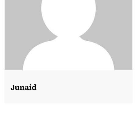
Junaid