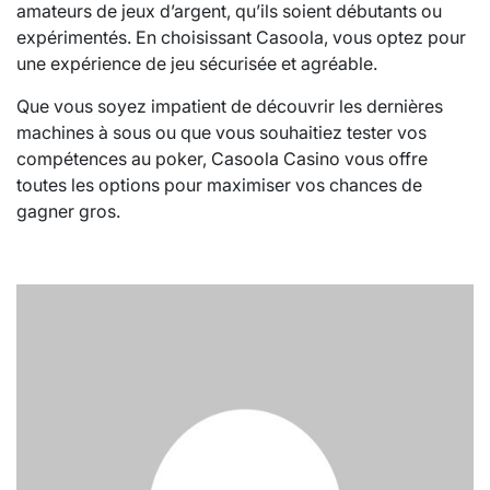
amateurs de jeux d’argent, qu’ils soient débutants ou
expérimentés. En choisissant Casoola, vous optez pour
une expérience de jeu sécurisée et agréable.
Que vous soyez impatient de découvrir les dernières
machines à sous ou que vous souhaitiez tester vos
compétences au poker, Casoola Casino vous offre
toutes les options pour maximiser vos chances de
gagner gros.