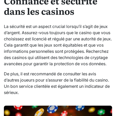
Confiance et sécurité
dans les casinos
La sécurité est un aspect crucial lorsqu’il s’agit de jeux
d’argent. Assurez-vous toujours que le casino que vous
choisissez est licencié et régulé par une autorité de jeux.
Cela garantit que les jeux sont équitables et que vos
informations personnelles sont protégées. Recherchez
des casinos qui utilisent des technologies de cryptage
avancées pour garantir la protection de vos données.
De plus, il est recommandé de consulter les avis
d’autres joueurs pour s’assurer de la fiabilité du casino.
Un bon service clientèle est également un indicateur de
sérieux.