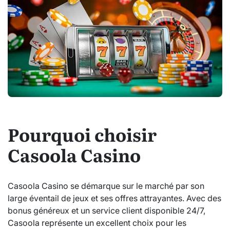
Pourquoi choisir
Casoola Casino
Casoola Casino se démarque sur le marché par son
large éventail de jeux et ses offres attrayantes. Avec des
bonus généreux et un service client disponible 24/7,
Casoola représente un excellent choix pour les