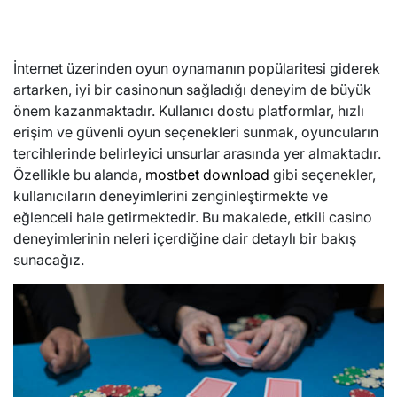
İnternet üzerinden oyun oynamanın popülaritesi giderek
artarken, iyi bir casinonun sağladığı deneyim de büyük
önem kazanmaktadır. Kullanıcı dostu platformlar, hızlı
erişim ve güvenli oyun seçenekleri sunmak, oyuncuların
tercihlerinde belirleyici unsurlar arasında yer almaktadır.
Özellikle bu alanda,
mostbet download
gibi seçenekler,
kullanıcıların deneyimlerini zenginleştirmekte ve
eğlenceli hale getirmektedir. Bu makalede, etkili casino
deneyimlerinin neleri içerdiğine dair detaylı bir bakış
sunacağız.