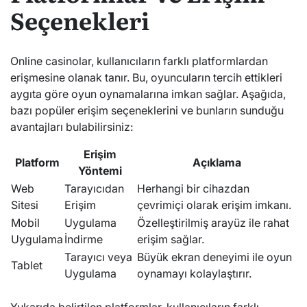
Seçenekleri
Online casinolar, kullanıcıların farklı platformlardan
erişmesine olanak tanır. Bu, oyuncuların tercih ettikleri
aygıta göre oyun oynamalarına imkan sağlar. Aşağıda,
bazı popüler erişim seçeneklerini ve bunların sunduğu
avantajları bulabilirsiniz:
Erişim
Platform
Açıklama
Yöntemi
Web
Tarayıcıdan
Herhangi bir cihazdan
Sitesi
Erişim
çevrimiçi olarak erişim imkanı.
Mobil
Uygulama
Özelleştirilmiş arayüz ile rahat
Uygulama
İndirme
erişim sağlar.
Tarayıcı veya
Büyük ekran deneyimi ile oyun
Tablet
Uygulama
oynamayı kolaylaştırır.