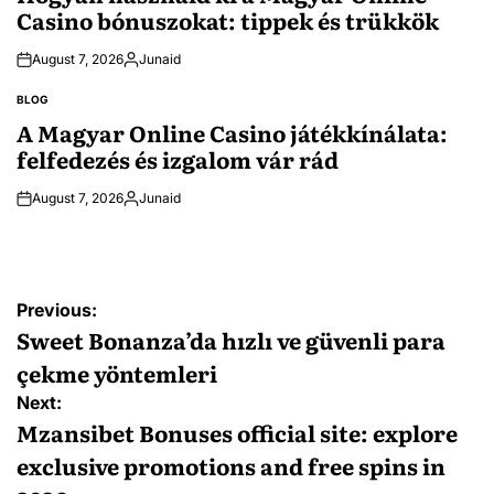
Casino bónuszokat: tippek és trükkök
August 7, 2026
Junaid
Posted
by
BLOG
POSTED
IN
A Magyar Online Casino játékkínálata:
felfedezés és izgalom vár rád
August 7, 2026
Junaid
Posted
by
Post
Previous:
navigation
Sweet Bonanza’da hızlı ve güvenli para
çekme yöntemleri
Next:
Mzansibet Bonuses official site: explore
exclusive promotions and free spins in