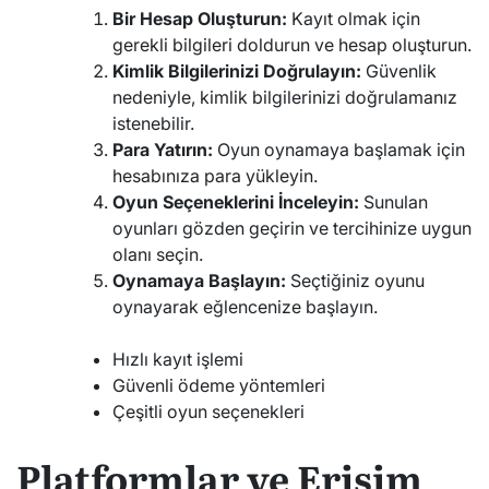
Bir Hesap Oluşturun:
Kayıt olmak için
gerekli bilgileri doldurun ve hesap oluşturun.
Kimlik Bilgilerinizi Doğrulayın:
Güvenlik
nedeniyle, kimlik bilgilerinizi doğrulamanız
istenebilir.
Para Yatırın:
Oyun oynamaya başlamak için
hesabınıza para yükleyin.
Oyun Seçeneklerini İnceleyin:
Sunulan
oyunları gözden geçirin ve tercihinize uygun
olanı seçin.
Oynamaya Başlayın:
Seçtiğiniz oyunu
oynayarak eğlencenize başlayın.
Hızlı kayıt işlemi
Güvenli ödeme yöntemleri
Çeşitli oyun seçenekleri
Platformlar ve Erişim