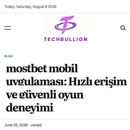
Skip
Today: Saturday, August 8 2026
to
content
BLOG
POSTED
mostbet mobil
IN
uygulaması: Hızlı erişim
ve güvenli oyun
deneyimi
June 25, 2026
Junaid