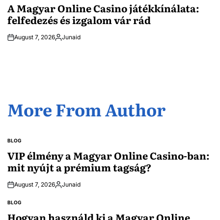
IN
A Magyar Online Casino játékkínálata:
felfedezés és izgalom vár rád
August 7, 2026
Junaid
Posted
by
More From Author
BLOG
POSTED
IN
VIP élmény a Magyar Online Casino-ban:
mit nyújt a prémium tagság?
August 7, 2026
Junaid
Posted
by
BLOG
POSTED
IN
Hogyan használd ki a Magyar Online