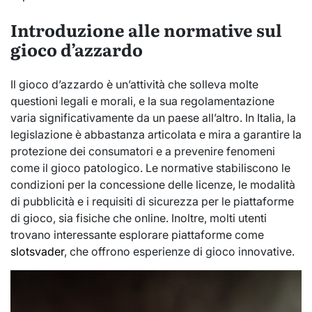
Introduzione alle normative sul
gioco d’azzardo
Il gioco d’azzardo è un’attività che solleva molte
questioni legali e morali, e la sua regolamentazione
varia significativamente da un paese all’altro. In Italia, la
legislazione è abbastanza articolata e mira a garantire la
protezione dei consumatori e a prevenire fenomeni
come il gioco patologico. Le normative stabiliscono le
condizioni per la concessione delle licenze, le modalità
di pubblicità e i requisiti di sicurezza per le piattaforme
di gioco, sia fisiche che online. Inoltre, molti utenti
trovano interessante esplorare piattaforme come
slotsvader
, che offrono esperienze di gioco innovative.