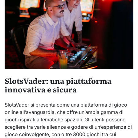
SlotsVader: una piattaforma
innovativa e sicura
SlotsVader si presenta come una piattaforma di gioco
online all’avanguardia, che offre un’ampia gamma di
giochi ispirati a tematiche spaziali. Gli utenti possono
scegliere tra varie alleanze e godere di un’esperienza di
gioco coinvolgente, con oltre 3000 giochi tra cui