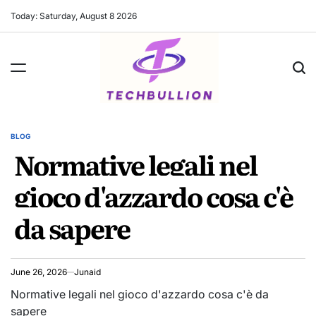
Skip
Today: Saturday, August 8 2026
to
content
BLOG
POSTED
Normative legali nel
IN
gioco d'azzardo cosa c'è
da sapere
June 26, 2026
Junaid
Normative legali nel gioco d'azzardo cosa c'è da
sapere