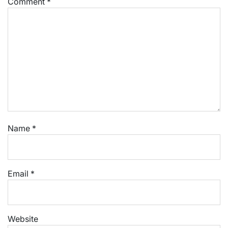
Comment
*
Name
*
Email
*
Website