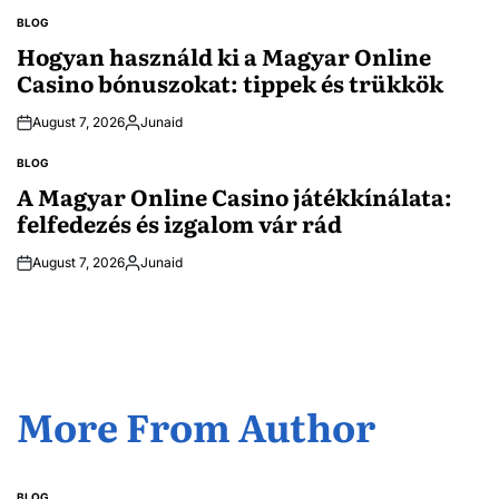
by
BLOG
POSTED
IN
Hogyan használd ki a Magyar Online
Casino bónuszokat: tippek és trükkök
August 7, 2026
Junaid
Posted
by
BLOG
POSTED
IN
A Magyar Online Casino játékkínálata:
felfedezés és izgalom vár rád
August 7, 2026
Junaid
Posted
by
More From Author
BLOG