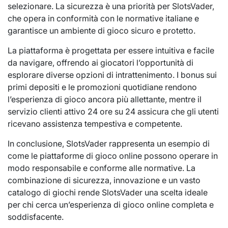
selezionare. La sicurezza è una priorità per SlotsVader,
che opera in conformità con le normative italiane e
garantisce un ambiente di gioco sicuro e protetto.
La piattaforma è progettata per essere intuitiva e facile
da navigare, offrendo ai giocatori l’opportunità di
esplorare diverse opzioni di intrattenimento. I bonus sui
primi depositi e le promozioni quotidiane rendono
l’esperienza di gioco ancora più allettante, mentre il
servizio clienti attivo 24 ore su 24 assicura che gli utenti
ricevano assistenza tempestiva e competente.
In conclusione, SlotsVader rappresenta un esempio di
come le piattaforme di gioco online possono operare in
modo responsabile e conforme alle normative. La
combinazione di sicurezza, innovazione e un vasto
catalogo di giochi rende SlotsVader una scelta ideale
per chi cerca un’esperienza di gioco online completa e
soddisfacente.