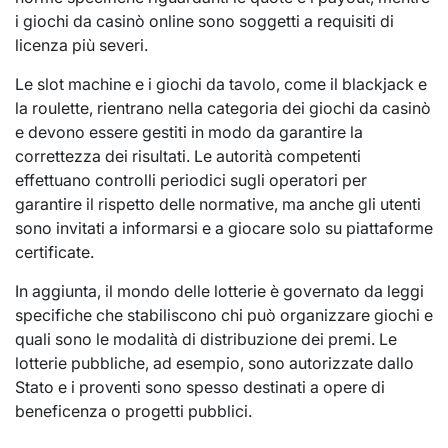
i giochi da casinò online sono soggetti a requisiti di
licenza più severi.
Le slot machine e i giochi da tavolo, come il blackjack e
la roulette, rientrano nella categoria dei giochi da casinò
e devono essere gestiti in modo da garantire la
correttezza dei risultati. Le autorità competenti
effettuano controlli periodici sugli operatori per
garantire il rispetto delle normative, ma anche gli utenti
sono invitati a informarsi e a giocare solo su piattaforme
certificate.
In aggiunta, il mondo delle lotterie è governato da leggi
specifiche che stabiliscono chi può organizzare giochi e
quali sono le modalità di distribuzione dei premi. Le
lotterie pubbliche, ad esempio, sono autorizzate dallo
Stato e i proventi sono spesso destinati a opere di
beneficenza o progetti pubblici.