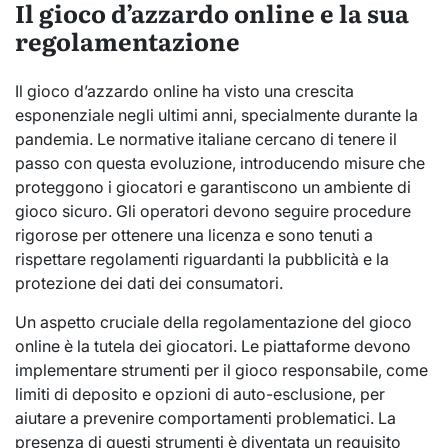
Il gioco d’azzardo online e la sua
regolamentazione
Il gioco d’azzardo online ha visto una crescita
esponenziale negli ultimi anni, specialmente durante la
pandemia. Le normative italiane cercano di tenere il
passo con questa evoluzione, introducendo misure che
proteggono i giocatori e garantiscono un ambiente di
gioco sicuro. Gli operatori devono seguire procedure
rigorose per ottenere una licenza e sono tenuti a
rispettare regolamenti riguardanti la pubblicità e la
protezione dei dati dei consumatori.
Un aspetto cruciale della regolamentazione del gioco
online è la tutela dei giocatori. Le piattaforme devono
implementare strumenti per il gioco responsabile, come
limiti di deposito e opzioni di auto-esclusione, per
aiutare a prevenire comportamenti problematici. La
presenza di questi strumenti è diventata un requisito