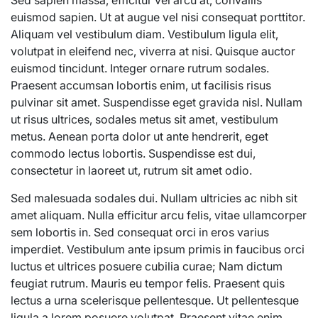
Sed sapien massa, efficitur vel arcu at, convallis
euismod sapien. Ut at augue vel nisi consequat porttitor.
Aliquam vel vestibulum diam. Vestibulum ligula elit,
volutpat in eleifend nec, viverra at nisi. Quisque auctor
euismod tincidunt. Integer ornare rutrum sodales.
Praesent accumsan lobortis enim, ut facilisis risus
pulvinar sit amet. Suspendisse eget gravida nisl. Nullam
ut risus ultrices, sodales metus sit amet, vestibulum
metus. Aenean porta dolor ut ante hendrerit, eget
commodo lectus lobortis. Suspendisse est dui,
consectetur in laoreet ut, rutrum sit amet odio.
Sed malesuada sodales dui. Nullam ultricies ac nibh sit
amet aliquam. Nulla efficitur arcu felis, vitae ullamcorper
sem lobortis in. Sed consequat orci in eros varius
imperdiet. Vestibulum ante ipsum primis in faucibus orci
luctus et ultrices posuere cubilia curae; Nam dictum
feugiat rutrum. Mauris eu tempor felis. Praesent quis
lectus a urna scelerisque pellentesque. Ut pellentesque
ligula a lorem posuere volutpat. Praesent vitae enim