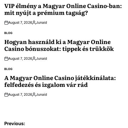
IN
VIP élmény a Magyar Online Casino-ban:
mit nyújt a prémium tagság?
August 7, 2026
Junaid
Posted
by
BLOG
POSTED
IN
Hogyan használd ki a Magyar Online
Casino bónuszokat: tippek és trükkök
August 7, 2026
Junaid
Posted
by
BLOG
POSTED
IN
A Magyar Online Casino játékkínálata:
felfedezés és izgalom vár rád
August 7, 2026
Junaid
Posted
by
Post
Previous: