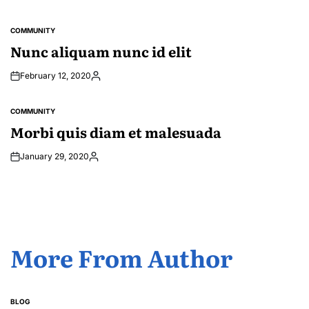
COMMUNITY
POSTED
IN
Nunc aliquam nunc id elit
February 12, 2020
Posted
by
COMMUNITY
POSTED
IN
Morbi quis diam et malesuada
January 29, 2020
Posted
by
More From Author
BLOG
POSTED