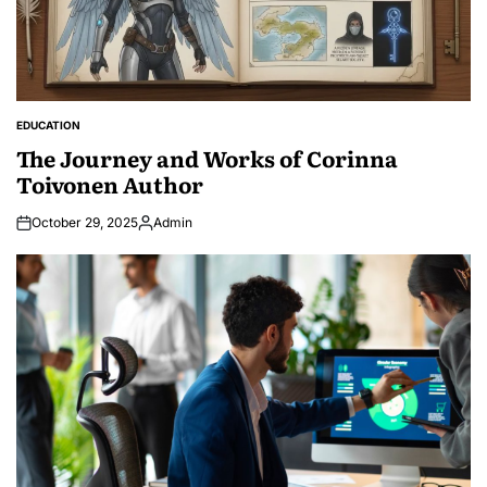
EDUCATION
POSTED
IN
The Journey and Works of Corinna
Toivonen Author
October 29, 2025
Admin
Posted
by