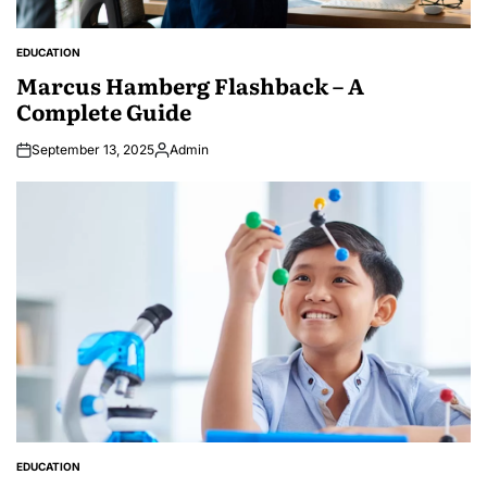
EDUCATION
POSTED
IN
Marcus Hamberg Flashback – A
Complete Guide
September 13, 2025
Admin
Posted
by
EDUCATION
POSTED