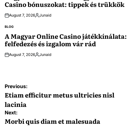
Casino bónuszokat: tippek és trükkök
August 7, 2026
Junaid
Posted
by
BLOG
POSTED
IN
A Magyar Online Casino játékkínálata:
felfedezés és izgalom vár rád
August 7, 2026
Junaid
Posted
by
Post
Previous:
navigation
Etiam efficitur metus ultricies nisl
lacinia
Next:
Morbi quis diam et malesuada