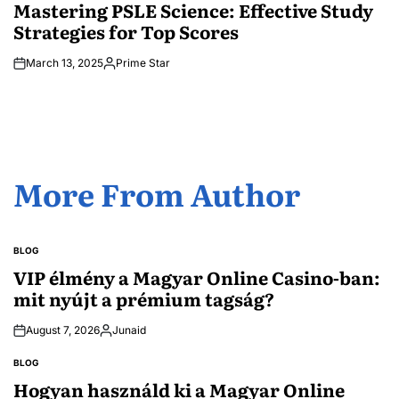
IN
Mastering PSLE Science: Effective Study
Strategies for Top Scores
March 13, 2025
Prime Star
Posted
by
More From Author
BLOG
POSTED
IN
VIP élmény a Magyar Online Casino-ban:
mit nyújt a prémium tagság?
August 7, 2026
Junaid
Posted
by
BLOG
POSTED
IN
Hogyan használd ki a Magyar Online