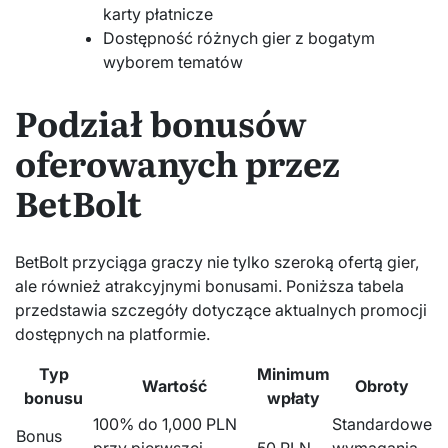
karty płatnicze
Dostępność różnych gier z bogatym
wyborem tematów
Podział bonusów
oferowanych przez
BetBolt
BetBolt przyciąga graczy nie tylko szeroką ofertą gier,
ale również atrakcyjnymi bonusami. Poniższa tabela
przedstawia szczegóły dotyczące aktualnych promocji
dostępnych na platformie.
Typ
Minimum
Wartość
Obroty
bonusu
wpłaty
100% do 1,000 PLN
Standardowe
Bonus