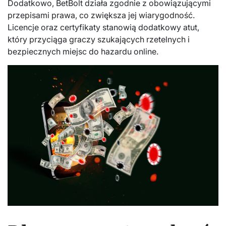
Dodatkowo, BetBolt działa zgodnie z obowiązującymi
przepisami prawa, co zwiększa jej wiarygodność.
Licencje oraz certyfikaty stanowią dodatkowy atut,
który przyciąga graczy szukających rzetelnych i
bezpiecznych miejsc do hazardu online.