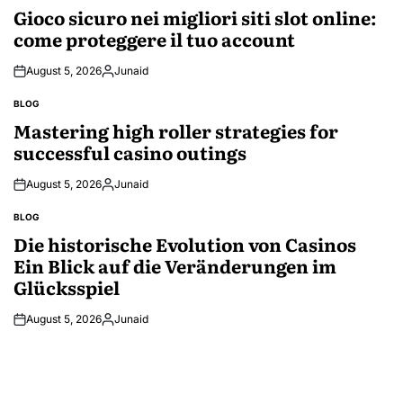
IN
Gioco sicuro nei migliori siti slot online:
come proteggere il tuo account
August 5, 2026
Junaid
Posted
by
BLOG
POSTED
IN
Mastering high roller strategies for
successful casino outings
August 5, 2026
Junaid
Posted
by
BLOG
POSTED
IN
Die historische Evolution von Casinos
Ein Blick auf die Veränderungen im
Glücksspiel
August 5, 2026
Junaid
Posted
by