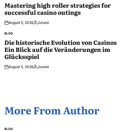
IN
Mastering high roller strategies for
successful casino outings
August 5, 2026
Junaid
Posted
by
BLOG
POSTED
IN
Die historische Evolution von Casinos
Ein Blick auf die Veränderungen im
Glücksspiel
August 5, 2026
Junaid
Posted
by
More From Author
BLOG
POSTED