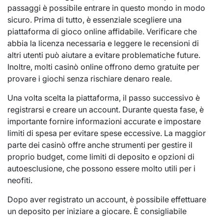
passaggi è possibile entrare in questo mondo in modo
sicuro. Prima di tutto, è essenziale scegliere una
piattaforma di gioco online affidabile. Verificare che
abbia la licenza necessaria e leggere le recensioni di
altri utenti può aiutare a evitare problematiche future.
Inoltre, molti casinò online offrono demo gratuite per
provare i giochi senza rischiare denaro reale.
Una volta scelta la piattaforma, il passo successivo è
registrarsi e creare un account. Durante questa fase, è
importante fornire informazioni accurate e impostare
limiti di spesa per evitare spese eccessive. La maggior
parte dei casinò offre anche strumenti per gestire il
proprio budget, come limiti di deposito e opzioni di
autoesclusione, che possono essere molto utili per i
neofiti.
Dopo aver registrato un account, è possibile effettuare
un deposito per iniziare a giocare. È consigliabile