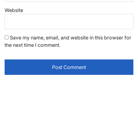
Website
Save my name, email, and website in this browser for
the next time I comment.