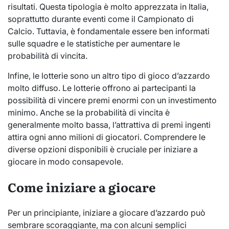
risultati. Questa tipologia è molto apprezzata in Italia,
soprattutto durante eventi come il Campionato di
Calcio. Tuttavia, è fondamentale essere ben informati
sulle squadre e le statistiche per aumentare le
probabilità di vincita.
Infine, le lotterie sono un altro tipo di gioco d’azzardo
molto diffuso. Le lotterie offrono ai partecipanti la
possibilità di vincere premi enormi con un investimento
minimo. Anche se la probabilità di vincita è
generalmente molto bassa, l’attrattiva di premi ingenti
attira ogni anno milioni di giocatori. Comprendere le
diverse opzioni disponibili è cruciale per iniziare a
giocare in modo consapevole.
Come iniziare a giocare
Per un principiante, iniziare a giocare d’azzardo può
sembrare scoraggiante, ma con alcuni semplici