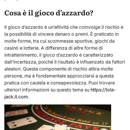
Cosa è il gioco d’azzardo?
Il gioco d’azzardo è un’attività che coinvolge il rischio e
la possibilità di vincere denaro o premi. È praticato in
molte forme, tra cui scommesse sportive, giochi da
casinò e lotterie. A differenza di altre forme di
intrattenimento, il gioco d’azzardo è caratterizzato
dall’incertezza, poiché il risultato è influenzato da fattori
aleatori. Questa componente di rischio attira molte
persone, ma è fondamentale approcciarsi a questa
pratica con cautela e consapevolezza. Puoi trovare
ulteriori informazioni su questo tema su
https://lola-
jack.it.com
.