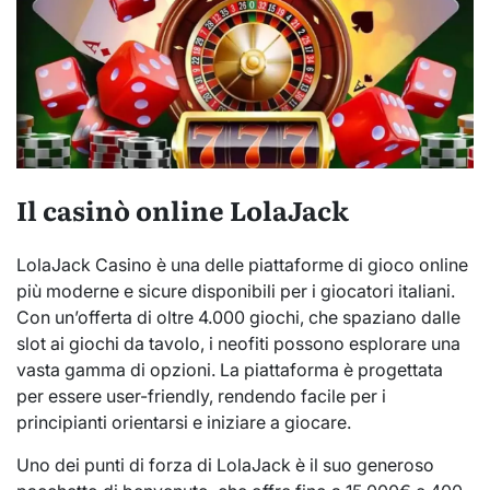
Il casinò online LolaJack
LolaJack Casino è una delle piattaforme di gioco online
più moderne e sicure disponibili per i giocatori italiani.
Con un’offerta di oltre 4.000 giochi, che spaziano dalle
slot ai giochi da tavolo, i neofiti possono esplorare una
vasta gamma di opzioni. La piattaforma è progettata
per essere user-friendly, rendendo facile per i
principianti orientarsi e iniziare a giocare.
Uno dei punti di forza di LolaJack è il suo generoso