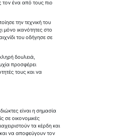
ς τον ένα από τους πιο
οίησε την τεχνική του
χι μόνο ικανότητες στο
αιχνίδι του οδήγησε σε
σκληρή δουλειά,
τυχία προσφέρει
τητές τους και να
ιώκτες είναι η σημασία
ίς σε οικονομικές
ιαχειριστούν τα κέρδη και
 και να αποφεύγουν τον