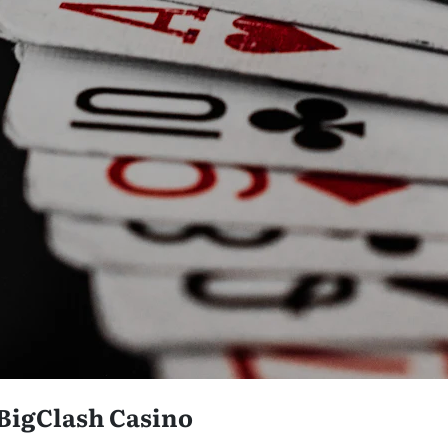
 BigClash Casino