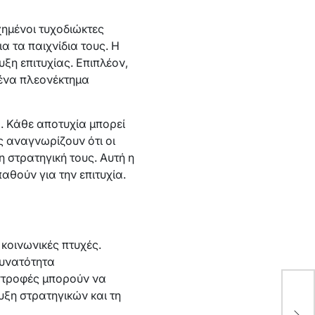
χημένοι τυχοδιώκτες
α τα παιχνίδια τους. Η
υξη επιτυχίας. Επιπλέον,
ένα πλεονέκτημα
ο. Κάθε αποτυχία μπορεί
ς αναγνωρίζουν ότι οι
η στρατηγική τους. Αυτή η
αθούν για την επιτυχία.
 κοινωνικές πτυχές.
δυνατότητα
αστροφές μπορούν να
υξη στρατηγικών και τη
Su