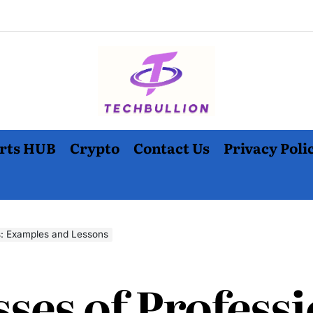
rts HUB
Crypto
Contact Us
Privacy Poli
s: Examples and Lessons
ses of Profess