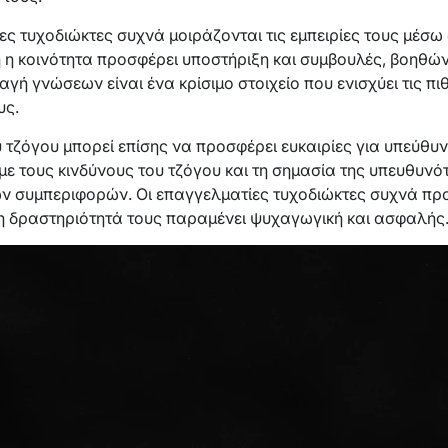
ες τυχοδιώκτες συχνά μοιράζονται τις εμπειρίες τους μέσω
ή η κοινότητα προσφέρει υποστήριξη και συμβουλές, βοηθών
γή γνώσεων είναι ένα κρίσιμο στοιχείο που ενισχύει τις πι
υς.
 τζόγου μπορεί επίσης να προσφέρει ευκαιρίες για υπεύθυν
 με τους κινδύνους του τζόγου και τη σημασία της υπευθυνό
ών συμπεριφορών. Οι επαγγελματίες τυχοδιώκτες συχνά προ
 η δραστηριότητά τους παραμένει ψυχαγωγική και ασφαλής