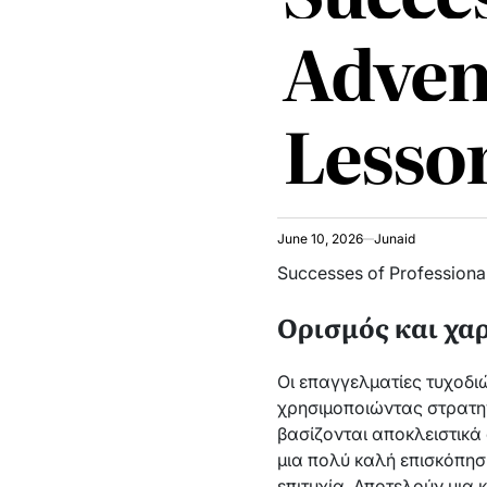
Adven
Lesso
June 10, 2026
Junaid
Successes of Professiona
Ορισμός και χα
Οι επαγγελματίες τυχοδιώ
χρησιμοποιώντας στρατηγι
βασίζονται αποκλειστικά
μια πολύ καλή επισκόπησ
επιτυχία. Αποτελούν μια 