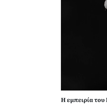
Η εμπειρία του