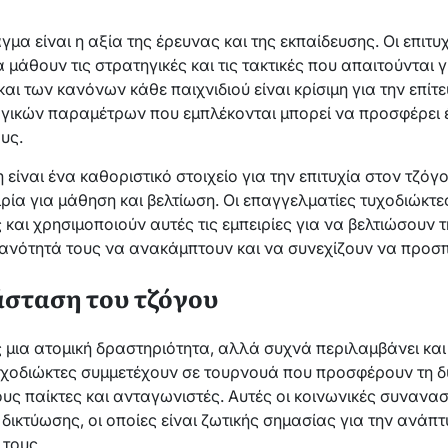
μα είναι η αξία της έρευνας και της εκπαίδευσης. Οι επιτυ
μάθουν τις στρατηγικές και τις τακτικές που απαιτούνται γι
ι των κανόνων κάθε παιχνιδιού είναι κρίσιμη για την επίτε
γικών παραμέτρων που εμπλέκονται μπορεί να προσφέρει 
υς.
 είναι ένα καθοριστικό στοιχείο για την επιτυχία στον τζόγ
ρία για μάθηση και βελτίωση. Οι επαγγελματίες τυχοδιώκτε
 και χρησιμοποιούν αυτές τις εμπειρίες για να βελτιώσουν τ
ικανότητά τους να ανακάμπτουν και να συνεχίζουν να προσπ
άσταση του τζόγου
 μια ατομική δραστηριότητα, αλλά συχνά περιλαμβάνει και
υχοδιώκτες συμμετέχουν σε τουρνουά που προσφέρουν τη 
ς παίκτες και ανταγωνιστές. Αυτές οι κοινωνικές συναν
δικτύωσης, οι οποίες είναι ζωτικής σημασίας για την ανάπτ
 τους.